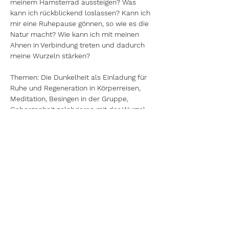
meinem Hamsterrad aussteigen? Was 
kann ich rückblickend loslassen? Kann ich 
mir eine Ruhepause gönnen, so wie es die 
Natur macht? Wie kann ich mit meinen 
Ahnen in Verbindung treten und dadurch 
meine Wurzeln stärken?
Themen: Die Dunkelheit als Einladung für 
Ruhe und Regeneration in Körperreisen, 
Meditation, Besingen in der Gruppe, 
Geborgenheit zelebrieren mit der Wurzel-
und Ahnenarbeit, Lieder, die uns mit 
Mutter Erde verbinden, Ahnen-Lieder
zurück
vor