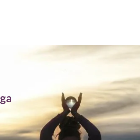
Start
Praxis
Kreise
Termine
Kont
ga