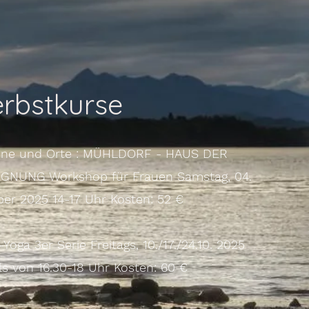
rbstkurse
ine und Orte : MÜHLDORF - HAUS DER
GNUNG Workshop für Frauen Samstag, 04.
er 2025 14-17 Uhr Kosten: 52 €
Yoga 3er Serie Freitags, 10./17./24.10. 2025
ls von 16.30-18 Uhr Kosten: 60 €