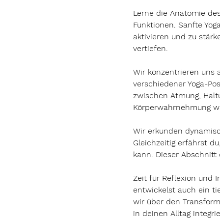
L
erne die Anatomie de
Funktionen. Sanfte Yog
aktivieren und zu stär
vertiefen.
Wir konzentrieren uns 
verschiedener Yoga-Pos
zwischen Atmung, Haltu
Körperwahrnehmung we
Wir erkunden dynamisch
Gleichzeitig erfährst 
kann. Dieser Abschnitt
Zeit für Reflexion und 
entwickelst auch ein t
wir über den Transform
in deinen Alltag integri