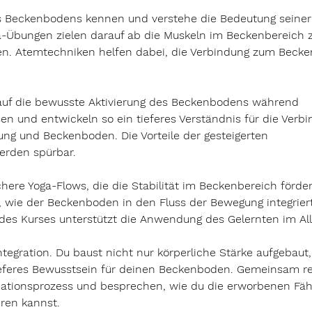
s Beckenbodens kennen und verstehe die Bedeutung seiner
a-Übungen zielen darauf ab die Muskeln im Beckenbereich 
ken. Atemtechniken helfen dabei, die Verbindung zum Beck
auf die bewusste Aktivierung des Beckenbodens während 
en und entwickeln so ein tieferes Verständnis für die Verbi
ng und Beckenboden. Die Vorteile der gesteigerten 
rden spürbar.
ere Yoga-Flows, die die Stabilität im Beckenbereich förder
du, wie der Beckenboden in den Fluss der Bewegung integrie
 des Kurses unterstützt die Anwendung des Gelernten im All
Integration. Du baust nicht nur körperliche Stärke aufgebaut
ieferes Bewusstsein für deinen Beckenboden. Gemeinsam ref
ationsprozess und besprechen, wie du die erworbenen Fähi
eren kannst.