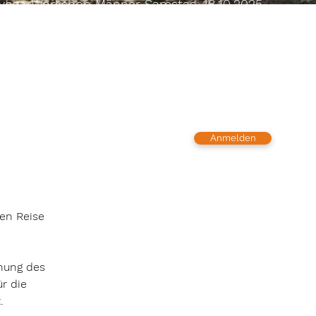
yoga-Workshop Männer Samstag, 18.10.2025
 Uhr Kosten: 35 €
NSTEIN-PHYSIOPRAXIS J.STRATMANN
isches Bebo-Yoga Workshop ganztags 9.30-
 Kosten: 115€
Anmelden
en Reise 
hung des 
r die 
.