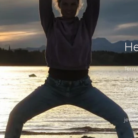
He
Term
BEGE
Oktob
Bebo-
jewei