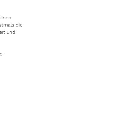
einen 
stmals die 
eit und 
e.