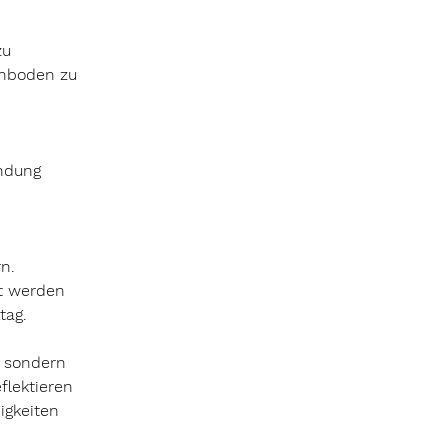
 
zu 
enboden zu 
ndung 
n. 
rt werden 
tag.
, sondern 
lektieren 
gkeiten 